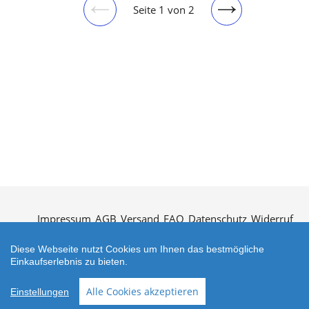
Seite 1 von 2
Vorherige
Nächste
Seite
Seite
Impressum
AGB
Versand
FAQ
Datenschutz
Widerruf
Kontakt
Öffnungszeiten
Vertrag widerrufen
Diese Webseite nutzt Cookies um Ihnen das bestmögliche
Einkaufserlebnis zu bieten.
Alle Cookies akzeptieren
Einstellungen