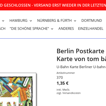
 GESCHLOSSEN - VERSAND ERST WIEDER IN DER LETZT
HAMBURG
NÜRNBERG & FÜRTH
DORTMUND
SCH
"DIE SCHÖNE SPRACHE"
ANDERES
EINZELHANDEL
Berlin Postkarte
Karte von tom 
U-Bahn Karte Berliner U-bahn-
Artikelnummer
370
1,35 €
inkl. MwSt.
zzgl.
Versandkosten