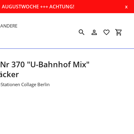
EN AUGUSTWOCHE +++ ACHTUNG!
x
ANDERE
Suchen
Einloggen
Einkau
 Nr 370 "U-Bahnhof Mix"
bäcker
Stationen Collage Berlin