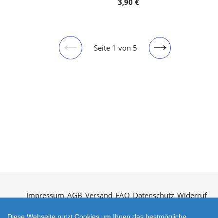
3,90 €
Seite 1 von 5
Vorherige
Nächste
Seite
Seite
Impressum
AGB
Versand
FAQ
Datenschutz
Widerruf
Kontakt
Öffnungszeiten
Vertrag widerrufen
Diese Webseite nutzt Cookies um Ihnen das bestmögliche