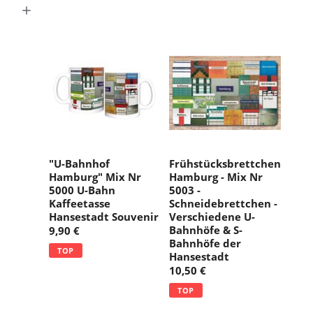
g
:
"U-Bahnhof
Frühstücksbrettchen
Hamburg" Mix Nr
Hamburg - Mix Nr
5000 U-Bahn
5003 -
Kaffeetasse
Schneidebrettchen -
Hansestadt Souvenir
Verschiedene U-
Bahnhöfe & S-
9,90 €
Bahnhöfe der
TOP
Hansestadt
10,50 €
TOP