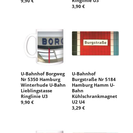
Ringlinie U3
9,90 €
3,90 €
U-Bahnhof Borgweg
U-Bahnhof
Nr 5350 Hamburg
Burgstraße Nr 5184
Winterhude U-Bahn
Hamburg Hamm U-
Lieblingstasse
Bahn
Ringlinie U3
Kühlschrankmagnet
U2 U4
9,90 €
3,29 €