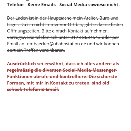
Telefon - Keine Emails - Social Media sowieso nicht.
Der Laden ist in der Hauptsache mein Atelier, Büro und
Lager. Da ich nicht immer vor Ort bin, gibt es keine festen
Öfffnungszeiten. Bitte einfach Kontakt aufnehmen,
vorzugsweise telefonisch unter 0178 8634543 oder per
Email an tombaecker@ubahnstation.de und wir können
dort ein Treffen vereinbaren.
Ausdrücklich sei erwähnt, dass ich alles andere als
regelmässig die diversen Social-Media-Messenger-
Funktionen abrufe und kontrolliere. Die sicherste
Formen, mit mir in Kontakt zu treten, sind old
school: Telefon & Email.