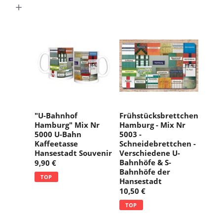
g
:
"U-Bahnhof
Frühstücksbrettchen
Hamburg" Mix Nr
Hamburg - Mix Nr
5000 U-Bahn
5003 -
Kaffeetasse
Schneidebrettchen -
Hansestadt Souvenir
Verschiedene U-
Bahnhöfe & S-
9,90 €
Bahnhöfe der
TOP
Hansestadt
10,50 €
TOP