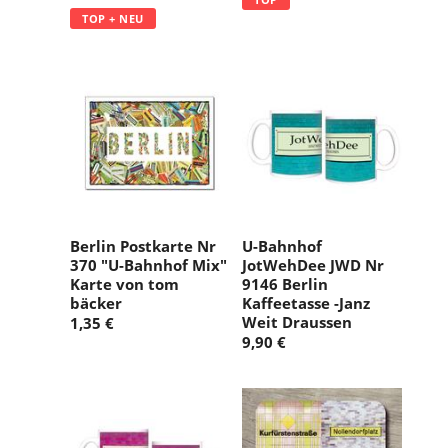
TOP + NEU
Berlin Postkarte Nr
U-Bahnhof
370 "U-Bahnhof Mix"
JotWehDee JWD Nr
Karte von tom
9146 Berlin
bäcker
Kaffeetasse -Janz
Weit Draussen
1,35 €
9,90 €