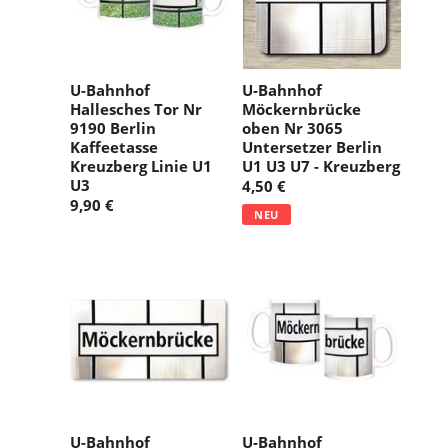
U-Bahnhof
U-Bahnhof
Hallesches Tor Nr
Möckernbrücke
9190 Berlin
oben Nr 3065
Kaffeetasse
Untersetzer Berlin
Kreuzberg Linie U1
U1 U3 U7 - Kreuzberg
U3
4,50 €
9,90 €
NEU
U-Bahnhof
U-Bahnhof