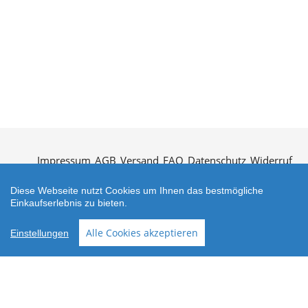
Impressum
AGB
Versand
FAQ
Datenschutz
Widerruf
Kontakt
Öffnungszeiten
Vertrag widerrufen
Diese Webseite nutzt Cookies um Ihnen das bestmögliche
Einkaufserlebnis zu bieten.
Alle Cookies akzeptieren
Einstellungen
Zahlungsarten
2025 ubahnstation.de - tom bäcker