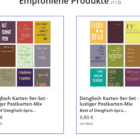
Empfohlene Produkte
(
1
/
2
)
lisch
Denglisch
en
Karten
9er-
Set
-
ger
lustiger
karten-
Postkarten-
Mix
leutsch
"Engleutsch
for
tcher"
Oncatcher"
von
tom
lisch Karten 9er-Set -
Denglisch Karten 9er-Set -
er
bäcker
iger Postkarten-Mix
lustiger Postkarten-Mix
leutsch for Oncatcher"
"Engleutsch for Oncatcher
of Denglisch-Sprü...
Best of Denglisch-Sprü...
tom bäcker
von tom bäcker
 €
9,80 €
St.
inkl. MwSt.