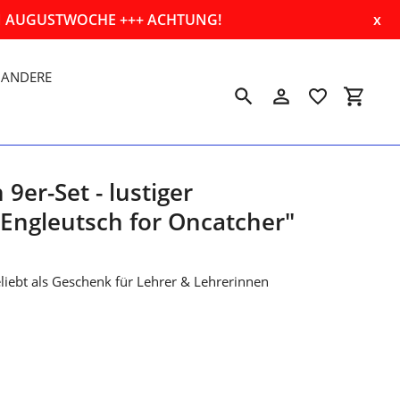
EN AUGUSTWOCHE +++ ACHTUNG!
x
ANDERE
Suchen
Einloggen
Einkau
9er-Set - lustiger
"Engleutsch for Oncatcher"
eliebt als Geschenk für Lehrer & Lehrerinnen