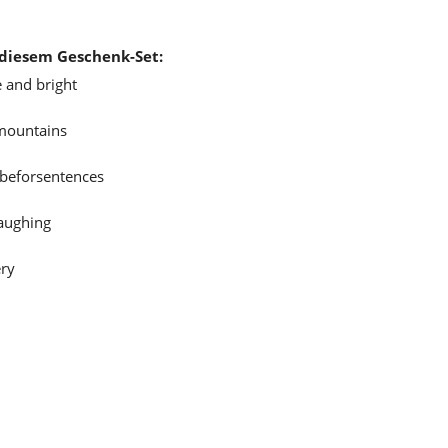
diesem Geschenk-Set:
e and bright
 mountains
 beforsentences
laughing
gery