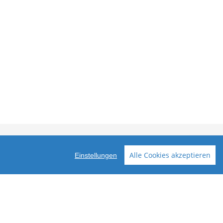
n
Vertrag widerrufen
Alle Cookies akzeptieren
Einstellungen
2025 ubahnstation.de - tom bäcker