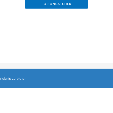
FOR ONCATCHER
ersand
FAQ
Datenschutz
Widerruf
Kontakt
Öffnungszeite
lebnis zu bieten.