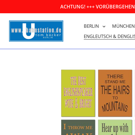
Direkt
ACHTUNG! +++ VORÜBERGEHEND
zum
Inhalt
BERLIN
MÜNCHEN
ENGLEUTSCH & DENGLI