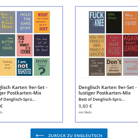
lisch
Denglisch
en
Karten
9er-
Set
-
ger
lustiger
karten-
Postkarten-
Mix
leutsch
"Engleutsch
for
tcher"
Oncatcher"
von
tom
lisch Karten 9er-Set -
Denglisch Karten 9er-Set -
er
bäcker
iger Postkarten-Mix
lustiger Postkarten-Mix
leutsch for Oncatcher"
"Engleutsch for Oncatcher
of Denglisch-Sprü...
Best of Denglisch-Sprü...
tom bäcker
von tom bäcker
 €
9,80 €
St.
inkl. MwSt.
ZURÜCK ZU ENGLEUTSCH