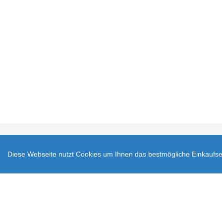
Impressum
AGB
V
Diese Webseite nutzt Cookies um Ihnen das bestmögliche Einkaufser
Zahlungsarten