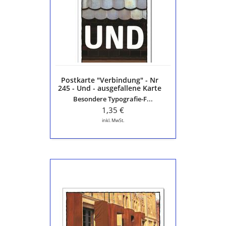
-
Nr
245
-
Und
-
ausgefallene
Karte
Postkarte "Verbindung" - Nr
aus
245 - Und - ausgefallene Karte
der
aus der Serie "Die schöne
Besondere Typografie-F...
Serie
Sprache"
"Die
1,35 €
schöne
inkl. MwSt.
Sprache"
Postkarte
"Gefühle"
-
Nr
50
-