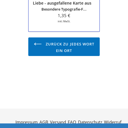
Liebe - ausgefallene Karte aus
der
der Serie "Die schöne Sprache"
Besondere Typografie-F...
Serie
"Die
1,35 €
schöne
inkl. MwSt.
Sprache"
ZURÜCK ZU JEDES WORT
EIN ORT
Impressum
AGB
Versand
FAQ
Datenschutz
Widerruf