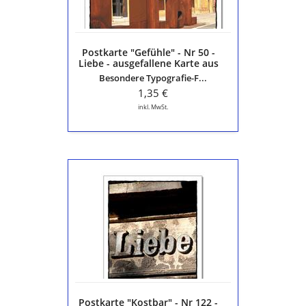
Liebe
-
ausgefallene
Karte
Postkarte "Gefühle" - Nr 50 -
aus
Liebe - ausgefallene Karte aus
der
der Serie "Die schöne Sprache"
Besondere Typografie-F...
Serie
"Die
1,35 €
schöne
inkl. MwSt.
Sprache"
Postkarte
"Kostbar"
-
Nr
122
-
Liebe
-
ausgefallene
Karte
Postkarte "Kostbar" - Nr 122 -
aus