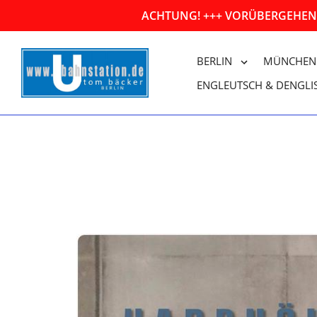
Direkt
ACHTUNG! +++ VORÜBERGEHEND
zum
Inhalt
BERLIN
MÜNCHEN
ENGLEUTSCH & DENGLI