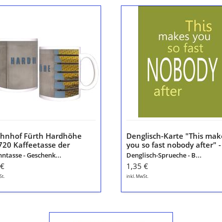
Denglisch-
hof
Karte
h
"This
dhöhe
makes
you
0
so
eetasse
fast
nobody
berger
after"
-
Nr
5519
-
hnhof Fürth Hardhöhe
Denglisch-Karte "This mak
"Das
720 Kaffeetasse der
you so fast nobody after" -
macht
berger U1
5519 - "Das macht Dir so
ntasse - Geschenk...
Denglisch-Sprueche - B...
Dir
schnell keiner nach"
 €
1,35 €
so
schnell
St.
inkl. MwSt.
keiner
nach"