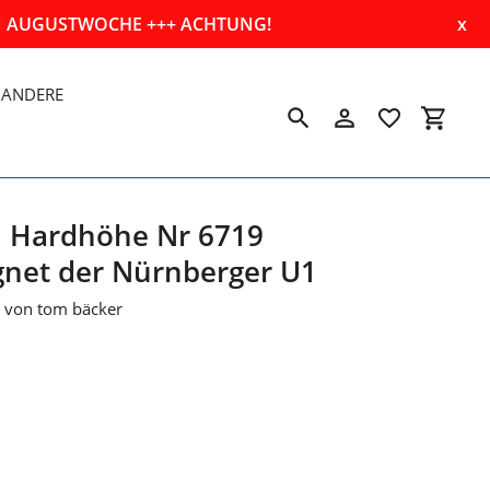
EN AUGUSTWOCHE +++ ACHTUNG!
x
ANDERE
Suchen
Einloggen
Einkau
h Hardhöhe Nr 6719
net der Nürnberger U1
l von tom bäcker