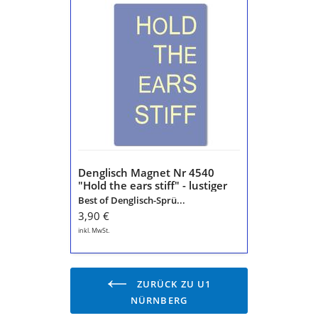
Denglisch
Magnet
Nr
4540
"Hold
the
ears
stiff"
-
lustiger
Kühlschrankmagnet
-
"Engleutsch
Denglisch Magnet Nr 4540
for
"Hold the ears stiff" - lustiger
Oncatcher"
Kühlschrankmagnet -
Best of Denglisch-Sprü...
von
"Engleutsch for Oncatcher"
3,90 €
tom
von tom bäcker
bäcker
inkl. MwSt.
ZURÜCK ZU U1
NÜRNBERG