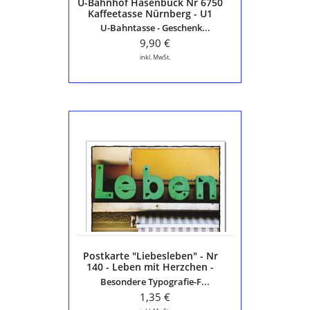
U-Bahnhof Hasenbuck Nr 6750
Kaffeetasse Nürnberg - U1
U-Bahntasse - Geschenk...
9,90 €
inkl. MwSt.
Postkarte
"Liebesleben"
-
Nr
140
-
Leben
mit
Herzchen
-
Postkarte "Liebesleben" - Nr
ausgefallene
140 - Leben mit Herzchen -
Karte
ausgefallene Karte aus der
Besondere Typografie-F...
aus
Serie "Die schöne Sprache"
der
1,35 €
Serie