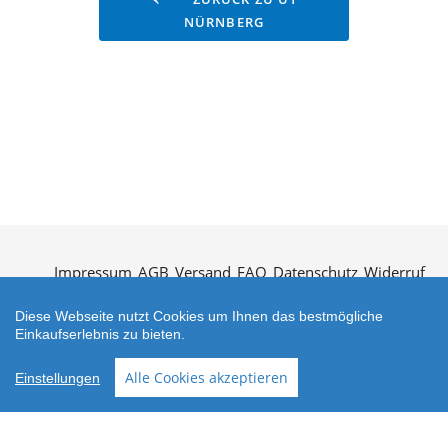
Typografie,
NÜRNBERG
Wortkarten
Impressum
AGB
Versand
FAQ
Datenschutz
Widerruf
Kontakt
Öffnungszeiten
Vertrag widerrufen
Diese Webseite nutzt Cookies um Ihnen das bestmögliche
Einkaufserlebnis zu bieten.
Alle Cookies akzeptieren
Einstellungen
Zahlungsarten