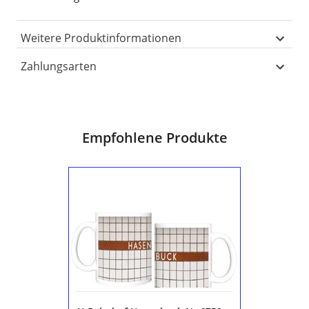
Weitere Produktinformationen
Zahlungsarten
Empfohlene Produkte
U-
Bahnhof
Hasenbuck
Nr
6750
Kaffeetasse
Nürnberg
-
U1