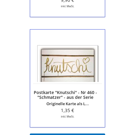
9,90 €
inkl. MwSt.
Postkarte
"Knutschi"
-
Nr
460
-
"Schmatzer"
-
aus
der
Postkarte "Knutschi" - Nr 460 -
Serie
"Schmatzer" - aus der Serie
"Die
"Die schöne Sprache"
Originelle Karte als L...
schöne
Sprache"
1,35 €
inkl. MwSt.