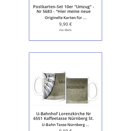
meine
Postkarten-Set 10er "Umzug" -
neue
Nr 5683 - "Hier meine neue
Adresse"
Adresse" - von tom bäcker
Originelle Karten für ...
-
von
9,90 €
tom
inkl. MwSt.
bäcker
U-
Bahnhof
Lorenzkirche
Nr
6551
Kaffeetasse
Nürnberg
St.
Lorenz
-
U-Bahnhof Lorenzkirche Nr
U1
6551 Kaffeetasse Nürnberg St.
Lorenz - U1
U-Bahn Tasse Nürnberg ...