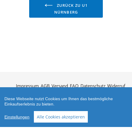
ZURÜCK ZU U1
NÜRNBERG
Impressum
AGB
Versand
FAQ
Datenschutz
Widerruf
Kontakt
Öffnungszeiten
Vertrag widerrufen
Diese Webseite nutzt Cookies um Ihnen das bestmögliche
Einkaufserlebnis zu bieten.
Alle Cookies akzeptieren
Einstellungen
Zahlungsarten