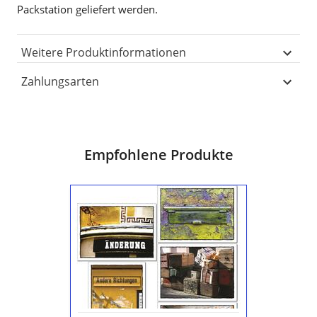
Packstation geliefert werden.
Weitere Produktinformationen
Zahlungsarten
Empfohlene Produkte
Postkarten-
Set
10er
"Umzug"
-
Nr
5683
-
"Hier