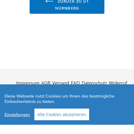
ZURÜCK ZU U1
NÜRNBERG
Impressum
AGB
Versand
FAQ
Datenschutz
Widerruf
Kontakt
Öffnungszeiten
Vertrag widerrufen
Diese Webseite nutzt Cookies um Ihnen das bestmögliche
Einkaufserlebnis zu bieten.
Alle Cookies akzeptieren
Einstellungen
Zahlungsarten