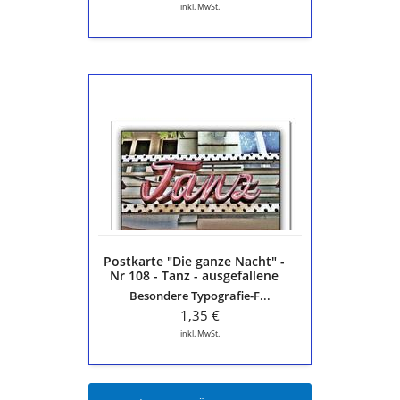
schöne
inkl. MwSt.
Sprache"
Postkarte
"Die
ganze
Nacht"
-
Nr
108
-
Tanz
-
Postkarte "Die ganze Nacht" -
ausgefallene
Nr 108 - Tanz - ausgefallene
Karte
Karte aus der Serie "Die
Besondere Typografie-F...
aus
schöne Sprache"
der
1,35 €
Serie
inkl. MwSt.
"Die
schöne
Sprache"