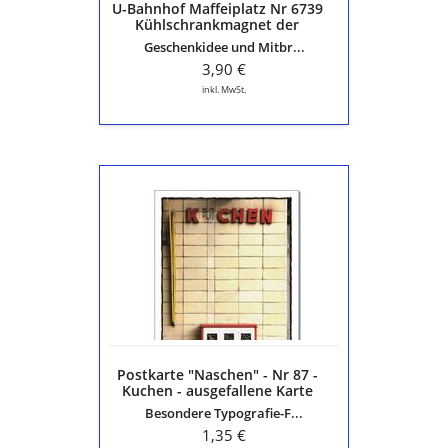
U-Bahnhof Maffeiplatz Nr 6739
Lichtenhof
Kühlschrankmagnet der
Nürnberger U1 - Lichtenhof
Geschenkidee und Mitbr...
3,90 €
inkl. MwSt.
Postkarte
"Naschen"
-
Nr
87
-
Kuchen
-
ausgefallene
Karte
Postkarte "Naschen" - Nr 87 -
aus
Kuchen - ausgefallene Karte
der
aus der Serie "Die schöne
Besondere Typografie-F...
Serie
Sprache"
"Die
1,35 €