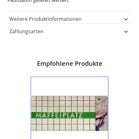
Weitere Produktinformationen
Zahlungsarten
Empfohlene Produkte
U-
Bahnhof
Maffeiplatz
Nr
6739
Kühlschrankmagnet
der
Nürnberger
U1
-