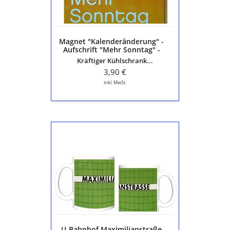
-
Die
schöne
Sprache
Magnet "Kalenderänderung" -
Aufschrift "Mehr Sonntag" -
Die schöne Sprache
Kräftiger Kühlschrank...
3,90 €
inkl. MwSt.
U-
Bahnhof
Maximilianstraße
Nr
6675
Kaffeetasse
Nürnberg
Seeleinsbühl
-
U1
U-Bahnhof Maximilianstraße