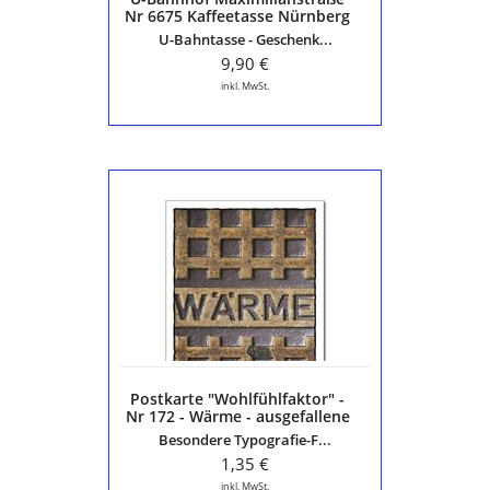
Nr 6675 Kaffeetasse Nürnberg
Seeleinsbühl - U1
U-Bahntasse - Geschenk...
9,90 €
inkl. MwSt.
Postkarte
"Wohlfühlfaktor"
-
Nr
172
-
Wärme
-
ausgefallene
Karte
Postkarte "Wohlfühlfaktor" -
aus
Nr 172 - Wärme - ausgefallene
der
Karte aus der Serie "Die
Besondere Typografie-F...
Serie
schöne Sprache"
"Die
1,35 €
schöne
inkl. MwSt.