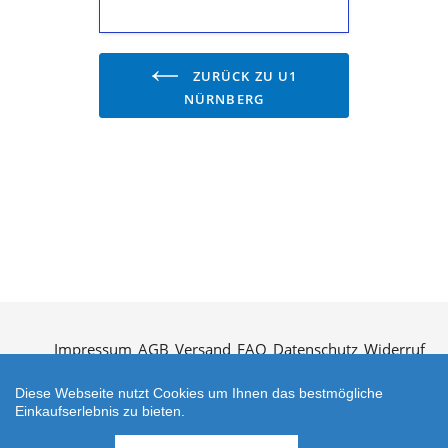
Sprache"
ZURÜCK ZU U1
NÜRNBERG
Impressum
AGB
Versand
FAQ
Datenschutz
Widerruf
Kontakt
Öffnungszeiten
Vertrag widerrufen
Diese Webseite nutzt Cookies um Ihnen das bestmögliche
Einkaufserlebnis zu bieten.