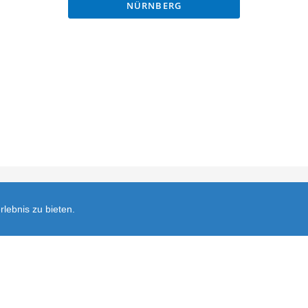
NÜRNBERG
ersand
FAQ
Datenschutz
Widerruf
Kontakt
Öffnungszeite
lebnis zu bieten.