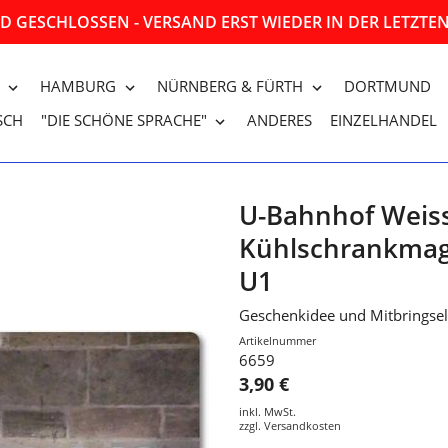
 GESCHLOSSEN - VERSAND ERST WIEDER IN DER LETZT
HAMBURG
NÜRNBERG & FÜRTH
DORTMUND
SCH
"DIE SCHÖNE SPRACHE"
ANDERES
EINZELHANDEL
U-Bahnhof Weis
Kühlschrankmagn
U1
Geschenkidee und Mitbringse
Artikelnummer
6659
3,90 €
inkl. MwSt.
zzgl.
Versandkosten