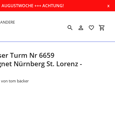
EN AUGUSTWOCHE +++ ACHTUNG!
x
ANDERE
Suchen
Einloggen
Einkau
ser Turm Nr 6659
et Nürnberg St. Lorenz -
l von tom bäcker