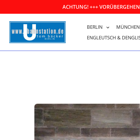
Direkt
ACHTUNG! +++ VORÜBERGEHEND
zum
Inhalt
BERLIN
MÜNCHEN
ENGLEUTSCH & DENGLI