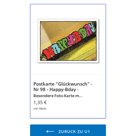
Postkarte
"Glückwunsch"
-
Nr
98
-
Happy-
Bday
-
ausgefallene
Karte
aus
der
Postkarte "Glückwunsch" -
Serie
Nr 98 - Happy-Bday -
"Die
ausgefallene Karte aus der
Besondere Foto-Karte m...
schöne
Serie "Die schöne Sprache"
1,35 €
Sprache"
inkl. MwSt.
ZURÜCK ZU U1