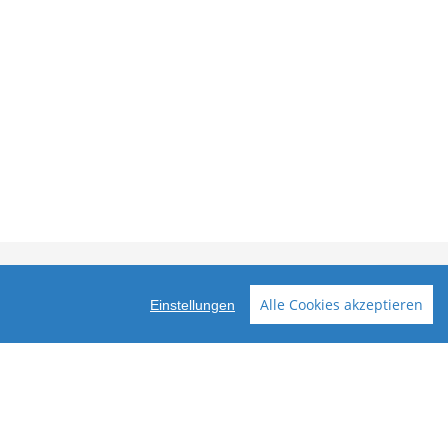
n
Vertrag widerrufen
Alle Cookies akzeptieren
Einstellungen
2025 ubahnstation.de - tom bäcker