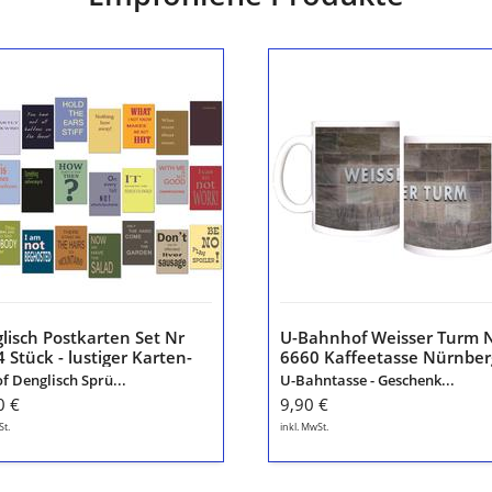
lisch
U-
karten
Bahnhof
Weisser
Turm
Nr
6660
Kaffeetasse
k
Nürnberg
St.Lorenz
ger
-
en-
U1
lisch Postkarten Set Nr
U-Bahnhof Weisser Turm 
ntskalender
4 Stück - lustiger Karten-
6660 Kaffeetasse Nürnber
er
zum Adventskalender
St.Lorenz - U1
of Denglisch Sprü...
U-Bahntasse - Geschenk...
hen
er machen
0 €
9,90 €
St.
inkl. MwSt.