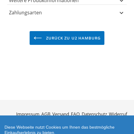
Weitere Produktinformationen
Zahlungsarten
ZURÜCK ZU U2 HAMBURG
Impressum
AGB
Versand
FAQ
Datenschutz
Widerruf
Kontakt
Öffnungszeiten
Vertrag widerrufen
Diese Webseite nutzt Cookies um Ihnen das bestmögliche
Einkaufserlebnis zu bieten.