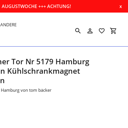
EN AUGUSTWOCHE +++ ACHTUNG!
x
ANDERE
Suchen
Einloggen
Einkau
ner Tor Nr 5179 Hamburg
ahn Kühlschrankmagnet
hn
 Hamburg von tom bäcker