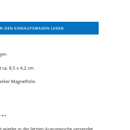
IN DEN EINKAUFSWAGEN LEGEN
ügen
ca. 8,5 x 4,2 cm
arker Magnetfolie.
+++
t wieder in der letzten Augustwoche versendet.