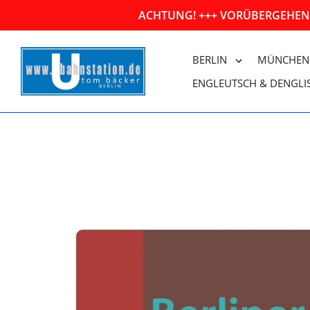
Direkt
ACHTUNG! +++ VORÜBERGEHEND
zum
Inhalt
BERLIN
MÜNCHEN
ENGLEUTSCH & DENGLI