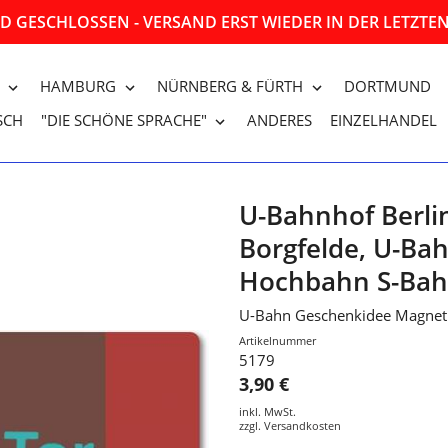
 GESCHLOSSEN - VERSAND ERST WIEDER IN DER LETZT
HAMBURG
NÜRNBERG & FÜRTH
DORTMUND
SCH
"DIE SCHÖNE SPRACHE"
ANDERES
EINZELHANDEL
U-Bahnhof Berli
Borgfelde, U-B
Hochbahn S-Ba
U-Bahn Geschenkidee Magnet
Artikelnummer
5179
3,90 €
inkl. MwSt.
zzgl.
Versandkosten