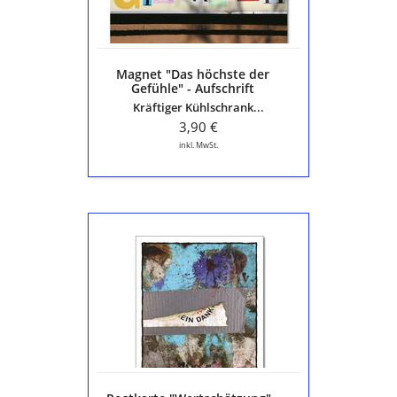
Aufschrift
"Glücklich"
-
Die
Magnet "Das höchste der
schöne
Gefühle" - Aufschrift
Sprache
"Glücklich" - Die schöne
Kräftiger Kühlschrank...
Sprache
3,90 €
inkl. MwSt.
Postkarte
"Wertschätzung"
-
Nr
279
-
Ein
Dank
-
ausgefallene