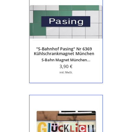
Pasing"
Nr
6369
Kühlschrankmagnet
München
S3
S4
S6
"S-Bahnhof Pasing" Nr 6369
S20
Kühlschrankmagnet München
S8
S3 S4 S6 S20 S8
S-Bahn Magnet München...
3,90 €
inkl. MwSt.
Magnet
"Das
höchste
der
Gefühle"
-