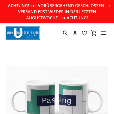
Direkt
ACHTUNG! +++ VORÜBERGEHEND GESCHLOSSEN -
x
zum
VERSAND ERST WIEDER IN DER LETZTEN
Inhalt
AUGUSTWOCHE +++ ACHTUNG!
Suchen
Einloggen
Einkaufswa