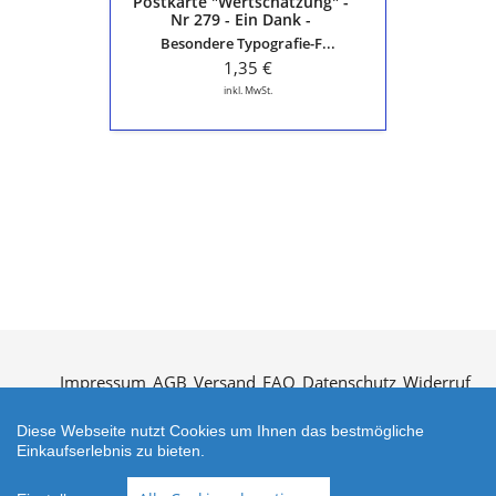
Postkarte "Wertschätzung" -
Karte
Nr 279 - Ein Dank -
aus
ausgefallene Karte aus der
Besondere Typografie-F...
der
Serie "Die schöne Sprache"
Serie
1,35 €
"Die
inkl. MwSt.
schöne
Sprache"
Impressum
AGB
Versand
FAQ
Datenschutz
Widerruf
Kontakt
Öffnungszeiten
Vertrag widerrufen
Diese Webseite nutzt Cookies um Ihnen das bestmögliche
Einkaufserlebnis zu bieten.